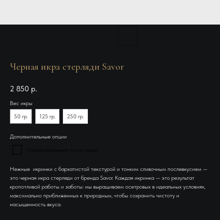
Черная икра стерляди Savor
2 850
р.
Вес икры
50 гр.
125 гр.
250 гр.
Дополнительные опции
Индивидуальный посол икры
Нежные икринки с бархатистой текстурой и тонким сливочным послевкусием —
это черная икра стерляди от бренда Savor. Каждая икринка — это результат
кропотливой работы и заботы: мы выращиваем осетровых в идеальных условиях,
максимально приближенных к природным, чтобы сохранить чистоту и
насыщенность вкуса.