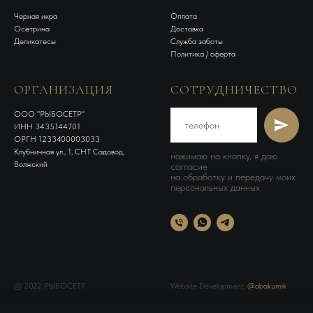
Черная икра
Оплата
Осетрина
Доставка
Деликатесы
Служба заботы
Политика / оферта
ОРГАНИЗАЦИЯ
СОТРУДНИЧЕСТВО
OOO "РЫБОСЕТР"
ИНН 3435144701
ОРГН 1233400003033
Клубничная ул., 1, СНТ Садовод,
нажимаю на кнопку, я даю
Волжский
согласие
на обработку и передачу моих
персональных данных
© 2022 РЫБОСЕТР
Website Development:
@abakumik